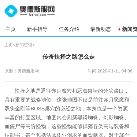
主页
新手指导
任务介绍
最新动态
新闻
主页
>
新闻资讯
>
传奇抉择之路怎么走
来源：奥德新服网
时间:2026-01-11 04:08
抉择之地是通往赤月魔穴和恶魔祭坛的分岔路口，
具有重要的战略地位。这张地图不仅是前往赤月恶魔和
双头金刚等BOSS巢穴的必经之地，本身也是一个资源
丰富的打宝区域。地图内会刷新黑锷蜘蛛、幻影蜘蛛、
血僵尸等高阶怪物，这些怪物能够掉落各类高端装备和
技能书，甚至包括法师职业渴求的血饮武器。对于38至