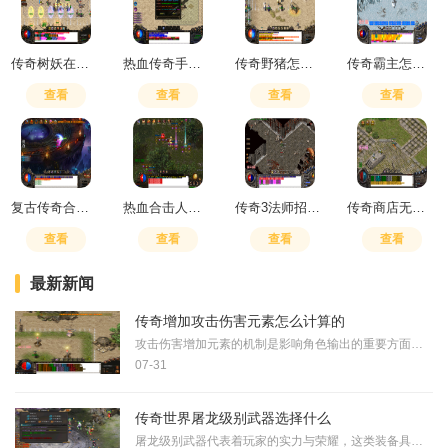
传奇树妖在哪里打怪
热血传奇手游伤害抗性有用吗
传奇野猪怎么打副本
传奇霸主怎么提升快
查看
查看
查看
查看
复古传奇合成攻略
热血合击人物选择技巧攻略
传奇3法师招什么宝宝最厉害
传奇商店无氪赚钱攻略
查看
查看
查看
查看
最新新闻
传奇增加攻击伤害元素怎么计算的
攻击伤害增加元素的机制是影响角色输出的重要方面，该属性的核心作用体现在直接提升玩家造成的最终伤害值。玩家对怪物或人物造成基础伤害时，攻击伤害增加元素会按照百分比直
07-31
传奇世界屠龙级别武器选择什么
屠龙级别武器代表着玩家的实力与荣耀，这类装备具有极高的攻击力和其他属性加成，能够显著提升角色在游戏中的战斗表现。屠龙级别武器通常可以划分为神器级别、精品级别、史诗