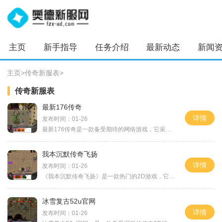
主页
新手指导
任务介绍
最新动态
新闻
主页
>
传奇新服表
>
传奇新服表
最新176传奇
详情
发布时间：01-26
最新176传奇是一款备受期待的网络游戏，它采用了全新的游戏引擎和先进的技术，为广大玩家带来了极致的游戏体验。本文将为大家详细介绍最新176传奇的具体玩法，内容丰富，以满足
我本沉默传奇飞扬
详情
发布时间：01-26
《我本沉默传奇飞扬》是一款热门的2D游戏，它以传奇题材为背景，让玩家沉浸在一个神奇的虚拟世界中。这款游戏承袭了角色扮演的经典玩法，同时也融入了万人在线和玩家互动等元素
冰雪复古52u官网
详情
发布时间：01-26