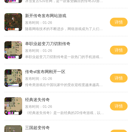
冰雪复古52u官网，是一款备受瞩目的传奇2D游戏。传奇系列一直以其深入人心的游戏体验和丰富多样的剧情，吸引了众多的角色扮演爱好者。而冰雪复古52u官网作为传奇游戏的重启版本，
新开传奇发布网站游戏
详情
发布时间：01-26
随着网络技术的不断进步，网络游戏成为了人们娱乐生活中不可或缺的一部分。而作为网络游戏中的经典之作，《传奇》无疑是众多玩家心中的不朽传奇。而一款全新的《传奇发布网站
单职业超变刀刀切割传奇
详情
发布时间：01-26
单职业超变刀刀切割传奇是一款热门的手机游戏，游戏中拥有丰富多样的玩法和精彩刺激的战斗场景，吸引了大量玩家的加入。下面将详细介绍这款游戏的具体玩法。单职业超变刀刀切
传奇sf发布网刚开一区
详情
发布时间：01-26
传奇类游戏在中国玩家中的受欢迎程度越来越高。作为这类游戏中最经典、最受追捧的一款，传奇sf发布网在广大玩家群体中声名远扬。声势浩大的传奇sf发布网终于迎来了开放第一区的
经典迷失传奇
详情
发布时间：01-26
《经典迷失传奇》是一款经典的2D传奇游戏，以角色扮演和万人在线为特点，注重玩家互动和练级系统，并且拥有精彩的大主线剧情系统和行会组织。它是一款备受玩家喜爱的游戏，有着
三国超变传奇