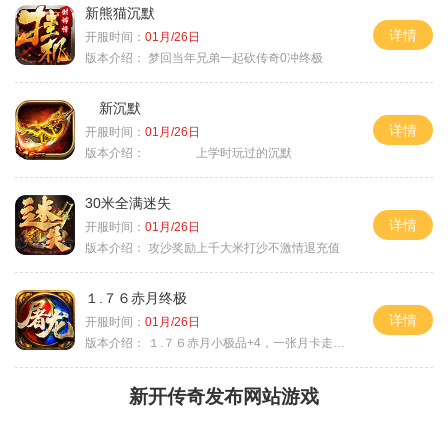
新熊猫沉默
详情
开服时间：
01月/26日
版本介绍：
梦回当年兄弟一起砍传奇0冲终极
新沉默
详情
开服时间：
01月/26日
版本介绍：
上学时玩过的沉默
30米全满迷失
详情
开服时间：
01月/26日
版本介绍：
攻沙奖励上千大米打沙不激情退充值
１.７６赤月终极
详情
开服时间：
01月/26日
版本介绍：
１.７６赤月小极品+4，一张月卡走天涯b
新开传奇发布网站游戏