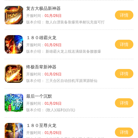
复古大极品新神器
详情
开服时间：
01月/26日
版本介绍：
散人白漂装备靠爆简单耐玩充值可打
１８０雄霸火龙
详情
开服时间：
01月/26日
版本介绍：
新雄霸火龙上线送满级装备嗷嗷爆
终极吾辈新神器
详情
开服时间：
01月/26日
版本介绍：
三天合区自动挂机浑源渾源斩仙
最后一个沉默
详情
开服时间：
01月/26日
版本介绍：
(散人)(福利)(白玩)
１８０至尊火龙
详情
开服时间：
01月/26日