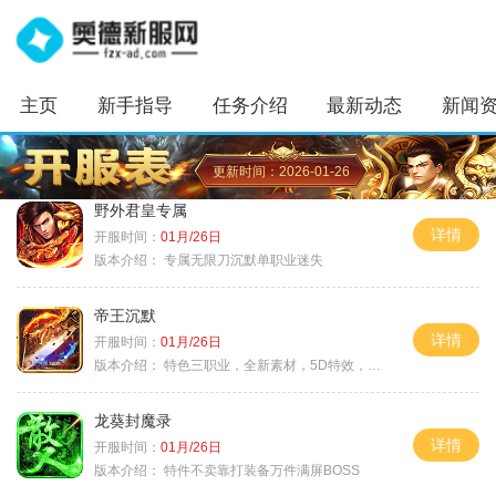
主页
新手指导
任务介绍
最新动态
新闻
更新时间：2026-01-26
野外君皇专属
详情
开服时间：
01月/26日
版本介绍：
专属无限刀沉默单职业迷失
帝王沉默
详情
开服时间：
01月/26日
版本介绍：
特色三职业，全新素材，5D特效，不卡图
龙葵封魔录
详情
开服时间：
01月/26日
版本介绍：
特件不卖靠打装备万件满屏BOSS