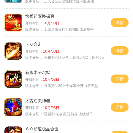
版本介绍：
三天合区自动挂机浑源渾源斩仙
快餐超变终极爽
详情
开服时间：
10月/03日
版本介绍：
上线送吸怪挂机捡物回収满爆率
７６合击
详情
开服时间：
10月/03日
版本介绍：
三职业召唤圣兽，真气无CD，5秒烈火
新版木子沉默
详情
开服时间：
10月/03日
版本介绍：
只卖赞助30一个爆率全开白票天堂
太古迷失神器
详情
开服时间：
10月/03日
版本介绍：
送切割,送会员,送转身,上线就干
８０超速极品合击