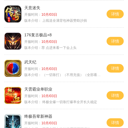
天意迷失
详情
开服时间：
10月/03日
版本介绍：
上线送全满背包神器赞助沙捐
176复古极品+8
详情
开服时间：
10月/03日
版本介绍：
荐 点进来看一下会上头
武天纪
详情
开服时间：
10月/03日
版本介绍：
（一切靠打）（不用充值）（全部看脸）
天雲霸业单职业
详情
开服时间：
10月/03日
版本介绍：
终极全爆一切靠打爆率全开长久稳定
终极吾辈新神器
详情
开服时间：
10月/03日