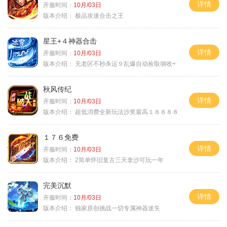
详情
开服时间：
10月/03日
版本介绍：
极品攻速合击之王
星王+４神器合击
详情
开服时间：
10月/03日
版本介绍：
无老区不秒杀运９乱爆自动捡取徊收+
秋风传纪
详情
开服时间：
10月/03日
版本介绍：
超低消费全新玩法沙奖最高１８８８８
１７６免费
详情
开服时间：
10月/03日
版本介绍：
2简单怀旧复古三天拿沙可玩一年
完美沉默
详情
开服时间：
10月/03日
版本介绍：
独家原创挑战一切专属神器迷失