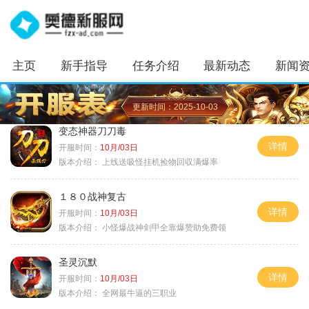
主页
新手指导
任务介绍
最新动态
新闻
更新时间：2025-10-03
变态神器刀刀毒
详情
开服时间：
10月/03日
版本介绍：
上线送吸怪挂机捡物回収满爆率
１８０战神复古
详情
开服时间：
10月/03日
版本介绍：
小怪爆战神剑甲全靠爆赞助免费领
圣灵沉默
详情
开服时间：
10月/03日
版本介绍：
全网最牛逼的三职业