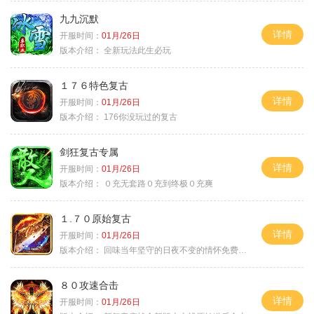
九九沉默
详情
开服时间：
01月/26日
版本介绍：
全新玩法此生必玩
１７６特色复古
详情
开服时间：
01月/26日
版本介绍：
176你没玩过的复古
剑狂复古专属
详情
开服时间：
01月/26日
版本介绍：
０充无套路０充到终极０充爽
１.７０原始复古
详情
开服时间：
01月/26日
版本介绍：
回味当年坚守的日夜不变的情怀免费绿色
８０攻速合击
详情
开服时间：
01月/26日