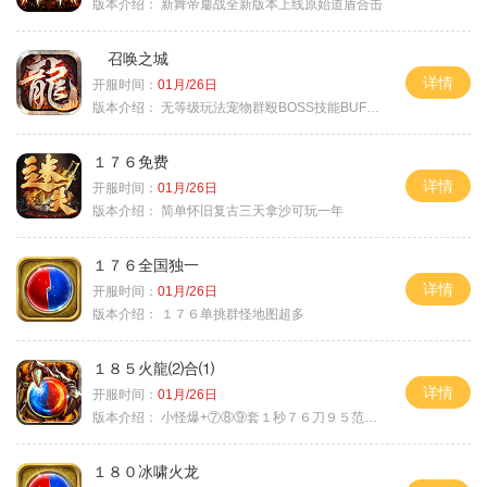
版本介绍：
新舞帝鏖战全新版本上线原始道盾合击
召唤之城
详情
开服时间：
01月/26日
版本介绍：
无等级玩法宠物群殴BOSS技能BUFF铭文B
１７６免费
详情
开服时间：
01月/26日
版本介绍：
简单怀旧复古三天拿沙可玩一年
１７６全国独一
详情
开服时间：
01月/26日
版本介绍：
１７６单挑群怪地图超多
１８５火龍⑵合⑴
详情
开服时间：
01月/26日
版本介绍：
小怪爆+⑦⑧⑨套１秒７６刀９５范围捡
１８０冰啸火龙