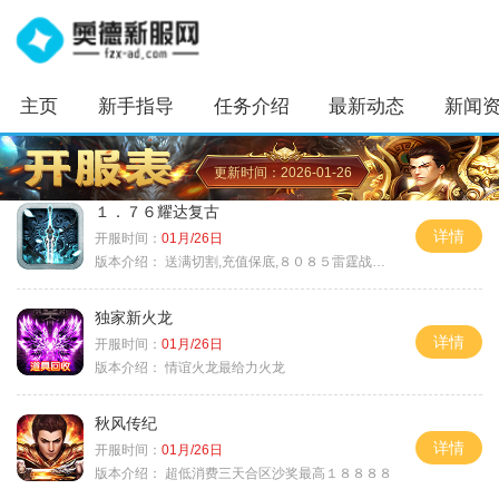
主页
新手指导
任务介绍
最新动态
新闻
更新时间：2026-01-26
１．７６耀达复古
详情
开服时间：
01月/26日
版本介绍：
送满切割,充值保底,８０８５雷霆战神微变
独家新火龙
详情
开服时间：
01月/26日
版本介绍：
情谊火龙最给力火龙
秋风传纪
详情
开服时间：
01月/26日
版本介绍：
超低消费三天合区沙奖最高１８８８８