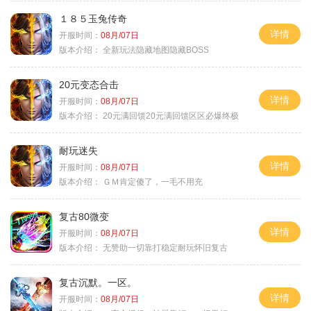
１８５玉兔传奇
详情
开服时间：
08月/07日
版本介绍：
全新玩法隐藏地图隐藏BOSS
20元变态合击
详情
开服时间：
08月/07日
版本介绍：
20元满回馈20元满回馈区区必爆终极
耐玩迷失
详情
开服时间：
08月/07日
版本介绍：
ＧＭ肯定傻了，一毛不用充
复古80微变
详情
开服时间：
08月/07日
版本介绍：
无赞助一切靠打稳定耐玩怀旧复古
复古沉默。一区。
详情
开服时间：
08月/07日