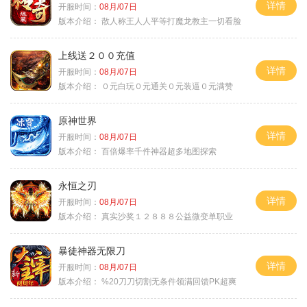
详情
开服时间：
08月/07日
版本介绍：
散人称王人人平等打魔龙教主一切看脸
上线送２００充值
详情
开服时间：
08月/07日
版本介绍：
０元白玩０元通关０元装逼０元满赞
原神世界
详情
开服时间：
08月/07日
版本介绍：
百倍爆率千件神器超多地图探索
永恒之刃
详情
开服时间：
08月/07日
版本介绍：
真实沙奖１２８８８公益微变单职业
暴徒神器无限刀
详情
开服时间：
08月/07日
版本介绍：
%20刀刀切割无条件领满回馈PK超爽