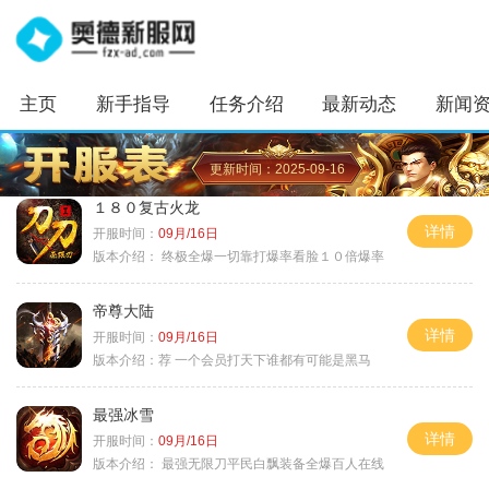
主页
新手指导
任务介绍
最新动态
新闻
更新时间：2025-09-16
１８０复古火龙
详情
开服时间：
09月/16日
版本介绍：
终极全爆一切靠打爆率看脸１０倍爆率
帝尊大陆
详情
开服时间：
09月/16日
版本介绍：
荐 一个会员打天下谁都有可能是黑马
最强冰雪
详情
开服时间：
09月/16日
版本介绍：
最强无限刀平民白飘装备全爆百人在线