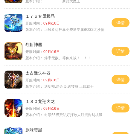
版本介绍：
新品大魔王
１７６专属极品
详情
开服时间：
09月/16日
版本介绍：
上线９运狂暴免费送专属BOSS无沙捐
烈斩神器
详情
开服时间：
09月/16日
版本介绍：
爆率无敌、等你来战！！！！
太古迷失神器
详情
开服时间：
09月/16日
版本介绍：
送切割,送会员,送转身,上线就干
１８０龙翔火龙
详情
开服时间：
09月/16日
版本介绍：
封顶65级赞助好打散人好混告别坑服
原味暗黑