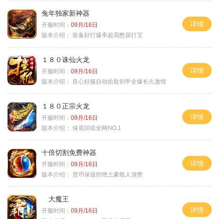
兔年独家新神器
详情
开服时间：
09月/16日
版本介绍：
装备好打爆率超高憋尿打宝
１８０诛仙火龙
详情
开服时间：
09月/16日
版本介绍：
良心好服自动拾取剑甲全爆长久激情
１８０正宗火龙
详情
开服时间：
09月/16日
版本介绍：
保底回収全网NO.1
十倍切割免费神器
详情
开服时间：
09月/16日
版本介绍：
货币保值拒绝土豪散人顶赞
大魔王
详情
开服时间：
09月/16日