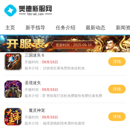
主页
新手指导
任务介绍
最新动态
新闻
更新时间：2025-09-16
三国迷失６
详情
开服时间：
09月/16日
版本介绍：
沙捐免狂暴免赞助免挂机免
圣境迷失
详情
开服时间：
09月/16日
版本介绍：
荐 赞助靠打挂机免费吸怪免费狂暴免费
魔灵神宠
详情
开服时间：
09月/16日
版本介绍：
秘境宠物剧情奇遇特色激情