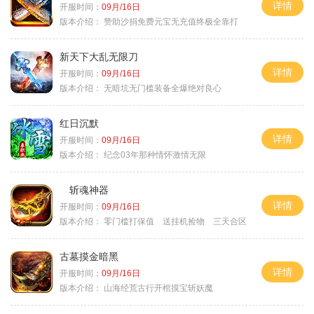
详情
开服时间：
09月/16日
版本介绍：
赞助沙捐免费元宝无充值终极全靠打
新天下大乱无限刀
详情
开服时间：
09月/16日
版本介绍：
无暗坑无门槛装备全爆绝对良心
红日沉默
详情
开服时间：
09月/16日
版本介绍：
纪念03年那种情怀激情无限
斩魂神器
详情
开服时间：
09月/16日
版本介绍：
零门槛打保值 送挂机捡物 三天合区
古墓摸金暗黑
详情
开服时间：
09月/16日
版本介绍：
山海经荒古行开棺摸宝斩妖魔