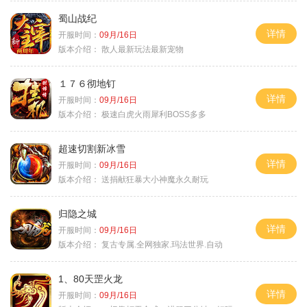
蜀山战纪
详情
开服时间：
09月/16日
版本介绍：
散人最新玩法最新宠物
１７６彻地钉
详情
开服时间：
09月/16日
版本介绍：
极速白虎火雨犀利BOSS多多
超速切割新冰雪
详情
开服时间：
09月/16日
版本介绍：
送捐献狂暴大小神魔永久耐玩
归隐之城
详情
开服时间：
09月/16日
版本介绍：
复古专属.全网独家.玛法世界.自动
1、80天罡火龙
详情
开服时间：
09月/16日