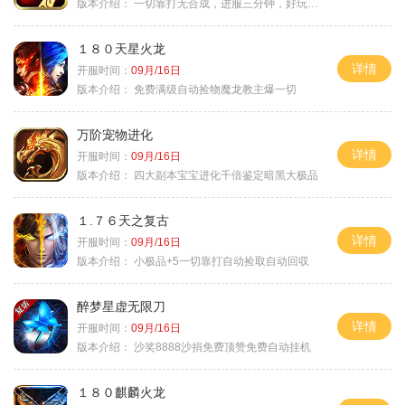
版本介绍：
一切靠打无合成，进服三分钟，好玩一整年。
１８０天星火龙
详情
开服时间：
09月/16日
版本介绍：
免费满级自动捡物魔龙教主爆一切
万阶宠物进化
详情
开服时间：
09月/16日
版本介绍：
四大副本宝宝进化千倍鉴定暗黑大极品
１.７６天之复古
详情
开服时间：
09月/16日
版本介绍：
小极品+5一切靠打自动捡取自动回収
醉梦星虚无限刀
详情
开服时间：
09月/16日
版本介绍：
沙奖8888沙捐免费顶赞免费自动挂机
１８０麒麟火龙